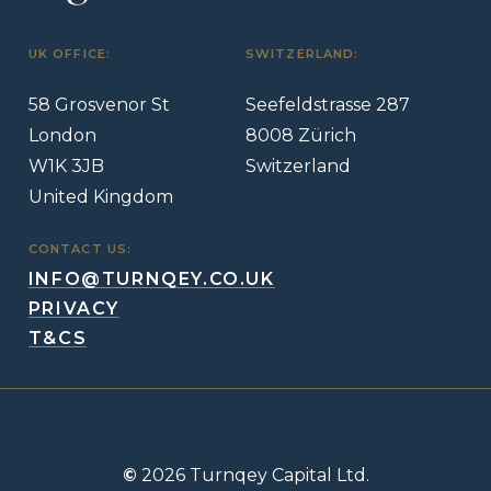
UK OFFICE:
SWITZERLAND:
58 Grosvenor St
Seefeldstrasse 287
London
8008 Zürich
W1K 3JB
Switzerland
United Kingdom
CONTACT US:
INFO@TURNQEY.CO.UK
PRIVACY
T&CS
©
2026
Turnqey Capital Ltd.